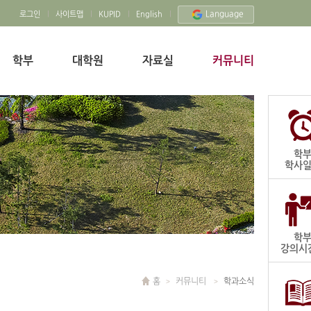
Language
로그인
사이트맵
KUPID
English
학부
대학원
자료실
커뮤니티
학
학사
학
강의시
홈
커뮤니티
학과소식