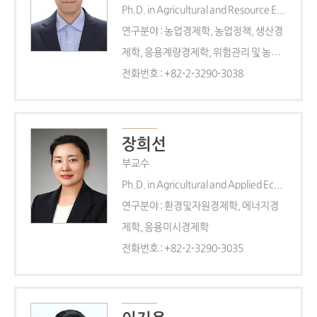
Ph.D. in Agricultural and Resource Economics
연구분야 : 농업경제학, 농업정책, 생산경
제학, 응용계량경제학, 위험관리 및 농업
보험, 기후변화와 식량 안보, 국제농업개
전화번호 : +82-2-3290-3038
발
장희선
부교수
Ph.D. in Agricultural and Applied Economics
연구분야 : 환경및자원경제학, 에너지경
제학, 응용미시경제학
전화번호 : +82-2-3290-3035